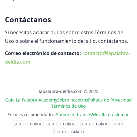
Contáctanos
Si necesitas aclarar dudas sobre estos Términos de
Uso o sobre el funcionamiento del sitio, contáctanos.
Correo electrónico de contacto:
contacto@lapalabra-
deldia.com
lapalabra-deldia.com © 2025
Guía La Palabra Academy
Sobre nosotros
Política de Privacidad
Términos de Uso
Enlaces recomendados:
Sutom en francés
Wordle en alemán
Guia
3
Guia
4
Guia
5
Guia
6
Guia
7
Guia
8
Guia
9
Guia
10
Guia
11