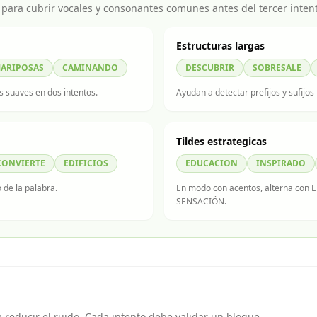
para cubrir vocales y consonantes comunes antes del tercer inten
Estructuras largas
ARIPOSAS
CAMINANDO
DESCUBRIR
SOBRESALE
 suaves en dos intentos.
Ayudan a detectar prefijos y sufijos
Tildes estrategicas
CONVIERTE
EDIFICIOS
EDUCACION
INSPIRADO
 de la palabra.
En modo con acentos, alterna co
SENSACIÓN.
a reducir el ruido. Cada intento debe validar un bloque.