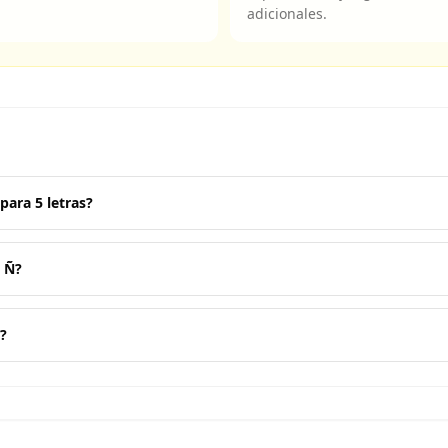
adicionales.
para 5 letras?
a Ñ?
?