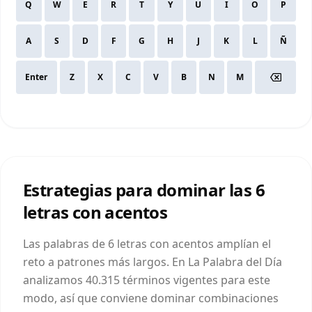
Q
W
E
R
T
Y
U
I
O
P
A
S
D
F
G
H
J
K
L
Ñ
Enter
Z
X
C
V
B
N
M
Estrategias para dominar las
6
letras
con acentos
Las palabras de 6 letras con acentos amplían el
reto a patrones más largos. En La Palabra del Día
analizamos 40.315 términos vigentes para este
modo, así que conviene dominar combinaciones