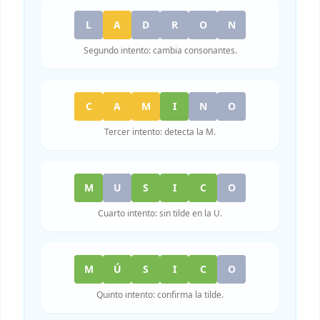
L
A
D
R
O
N
Segundo intento: cambia consonantes.
C
A
M
I
N
O
Tercer intento: detecta la M.
M
U
S
I
C
O
Cuarto intento: sin tilde en la U.
M
Ú
S
I
C
O
Quinto intento: confirma la tilde.