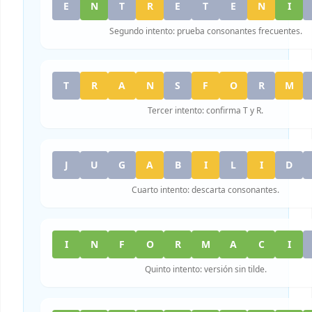
E
N
T
R
E
T
E
N
I
Segundo intento: prueba consonantes frecuentes.
T
R
A
N
S
F
O
R
M
Tercer intento: confirma T y R.
J
U
G
A
B
I
L
I
D
Cuarto intento: descarta consonantes.
I
N
F
O
R
M
A
C
I
Quinto intento: versión sin tilde.