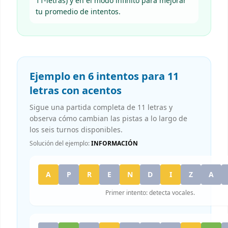
11-letras) y en el modo infinito para mejorar
tu promedio de intentos.
Ejemplo en 6 intentos para 11
letras con acentos
Sigue una partida completa de 11 letras y
observa cómo cambian las pistas a lo largo de
los seis turnos disponibles.
Solución del ejemplo:
INFORMACIÓN
A
P
R
E
N
D
I
Z
A
Primer intento: detecta vocales.