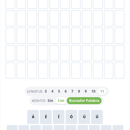
3
4
5
6
7
8
9
10
11
LONGITUD
Sin
Con
Buscador Palabra
ACENTOS
Á
É
Í
Ó
Ú
Ü