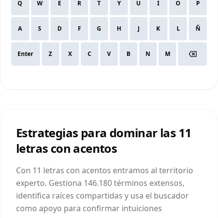
Q
W
E
R
T
Y
U
I
O
P
A
S
D
F
G
H
J
K
L
Ñ
Enter
Z
X
C
V
B
N
M
Estrategias para dominar las
11
letras
con acentos
Con 11 letras con acentos entramos al territorio
experto. Gestiona 146.180 términos extensos,
identifica raíces compartidas y usa el buscador
como apoyo para confirmar intuiciones