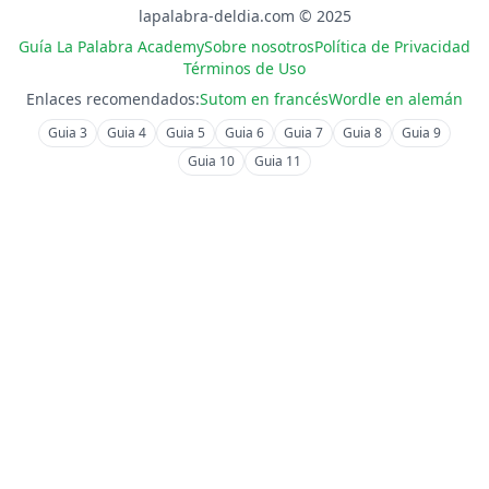
lapalabra-deldia.com © 2025
Guía La Palabra Academy
Sobre nosotros
Política de Privacidad
Términos de Uso
Enlaces recomendados:
Sutom en francés
Wordle en alemán
Guia
3
Guia
4
Guia
5
Guia
6
Guia
7
Guia
8
Guia
9
Guia
10
Guia
11